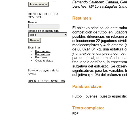
Fernando Calahorro Cañada, Gem
Sánchez, Mª Luisa Zagalaz Sán
CONTENIDO DE LA
Resumen
REVISTA
Buscar
El objetivo principal de este trab
Ámbito de la búsqueda
competición de fútbol en jugador
posibles diferencias en relación
seleccionaron 22 jugadores dividi
mediocampistas y 4 delanteros 
Examinar
de 66,07±4,84 kg, una estatura 
Por número
y una experiencia previa competi
Por autor/a
partido oficial, determinándose la
Por título
Otras revistas
frecuencia cardíaca, la concentra
subjetiva del esfuerzo. Se observ
significativas para las variables
Servicio de ayuda de la
revista
subjetiva (p<.05) del esfuerzo ent
OPEN JOURNAL SYSTEMS
Palabras clave
Fútbol, jóvenes; puesto específic
Texto completo:
PDF