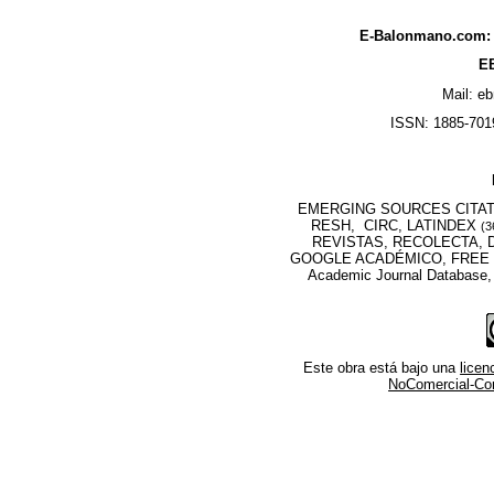
E-Balonmano.com: R
EB
Mail: e
ISSN: 1885-7019
EMERGING SOURCES CITATI
RESH, CIRC, LATINDEX
(3
REVISTAS, RECOLECTA, D
GOOGLE ACADÉMICO, FREE M
Academic Journal Database
Este obra está bajo una
lice
NoComercial-Comp