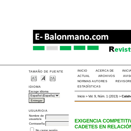
INICIO
ACERCA DE
INIC
TAMAÑO DE FUENTE
ACTUAL
ARCHIVOS
AVI
NORMAS AUTORES
REVISOR
ESTADÍSTICAS
IDIOMA
Escoge idioma
Inicio
>
Vol. 9, Núm. 1 (2013)
>
Calah
USUARIO/A
Nombre de
usuario/a
EXIGENCIA COMPETITI
Contraseña
CADETES EN RELACIÓN
No cerrar sesión