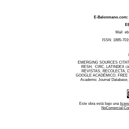
E-Balonmano.com: R
EB
Mail: e
ISSN: 1885-7019
EMERGING SOURCES CITATI
RESH, CIRC, LATINDEX
(3
REVISTAS, RECOLECTA, D
GOOGLE ACADÉMICO, FREE M
Academic Journal Database
Este obra está bajo una
lice
NoComercial-Comp