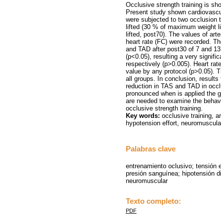
Occlusive strength training is sho
Present study shown cardiovascul
were subjected to two occlusion tr
lifted (30 % of maximum weight 
lifted, post70). The values of art
heart rate (FC) were recorded. Th
and TAD after post30 of 7 and 1
(p<0.05), resulting a very signif
respectively (p>0.005). Heart rat
value by any protocol (p>0.05). T
all groups. In conclusion, result
reduction in TAS and TAD in occlu
pronounced when is applied the gre
are needed to examine the behavi
occlusive strength training.
Key words:
occlusive training, ar
hypotension effort, neuromuscular
Palabras clave
entrenamiento oclusivo; tensión e
presión sanguínea; hipotensión d
neuromuscular
Texto completo:
PDF