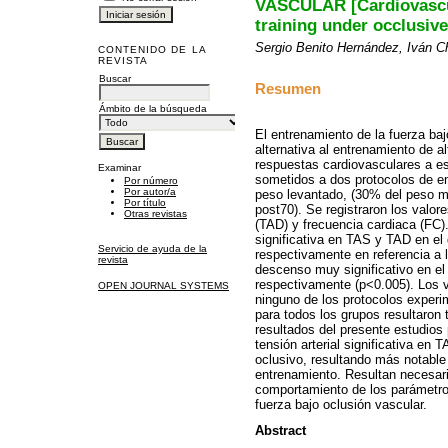
VASCULAR [Cardiovascul
training under occlusive
Sergio Benito Hernández, Iván C
CONTENIDO DE LA
REVISTA
Buscar
Resumen
Ámbito de la búsqueda
El entrenamiento de la fuerza ba
alternativa al entrenamiento de a
respuestas cardiovasculares a es
Examinar
sometidos a dos protocolos de en
Por número
Por autor/a
peso levantado, (30% del peso 
Por título
post70). Se registraron los valores
Otras revistas
(TAD) y frecuencia cardiaca (FC)
significativa en TAS y TAD en e
Servicio de ayuda de la
respectivamente en referencia a 
revista
descenso muy significativo en e
respectivamente (p<0.005). Los v
OPEN JOURNAL SYSTEMS
ninguno de los protocolos experi
para todos los grupos resultaron 
resultados del presente estudios
tensión arterial significativa en
oclusivo, resultando más notable
entrenamiento. Resultan necesar
comportamiento de los parámetro
fuerza bajo oclusión vascular.
Abstract