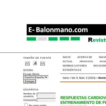
INICIO
ACERCA DE
INIC
TAMAÑO DE FUENTE
ACTUAL
ARCHIVOS
AVI
NORMAS AUTORES
REVISOR
ESTADÍSTICAS
IDIOMA
Escoge idioma
Inicio
>
Vol. 9, Núm. 3 (2013)
>
Benit
USUARIO/A
Nombre de
usuario/a
RESPUESTAS CARDIOV
Contraseña
ENTRENAMIENTO DE F
No cerrar sesión