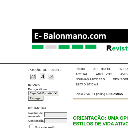
INICIO
ACERCA DE
INIC
TAMAÑO DE FUENTE
ACTUAL
ARCHIVOS
AVI
NORMAS AUTORES
REVISOR
ESTADÍSTICAS
IDIOMA
Escoge idioma
Inicio
>
Vol. 11 (2015)
>
Celestino
USUARIO/A
Nombre de
usuario/a
ORIENTAÇÃO: UMA OP
Contraseña
ESTILOS DE VIDA ATIV
No cerrar sesión