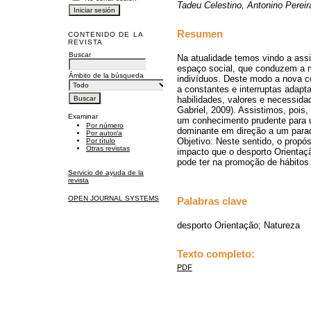
Tadeu Celestino, Antonino Pereir
Resumen
CONTENIDO DE LA
REVISTA
Buscar
Na atualidade temos vindo a assi
espaço social, que conduzem a m
Ámbito de la búsqueda
indivíduos. Deste modo a nova co
a constantes e interruptas adapt
habilidades, valores e necessida
Gabriel, 2009). Assistimos, pois
Examinar
um conhecimento prudente para 
Por número
dominante em direção a um para
Por autor/a
Objetivo: Neste sentido, o propósi
Por título
Otras revistas
impacto que o desporto Orientaçã
pode ter na promoção de hábitos 
Servicio de ayuda de la
revista
OPEN JOURNAL SYSTEMS
Palabras clave
desporto Orientação; Natureza
Texto completo:
PDF