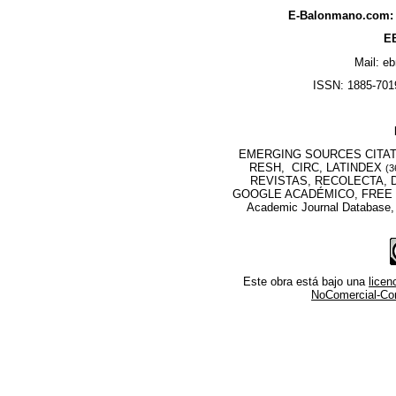
E-Balonmano.com: R
EB
Mail: e
ISSN: 1885-7019
EMERGING SOURCES CITATI
RESH, CIRC, LATINDEX
(3
REVISTAS, RECOLECTA, D
GOOGLE ACADÉMICO, FREE M
Academic Journal Database
Este obra está bajo una
lice
NoComercial-Comp