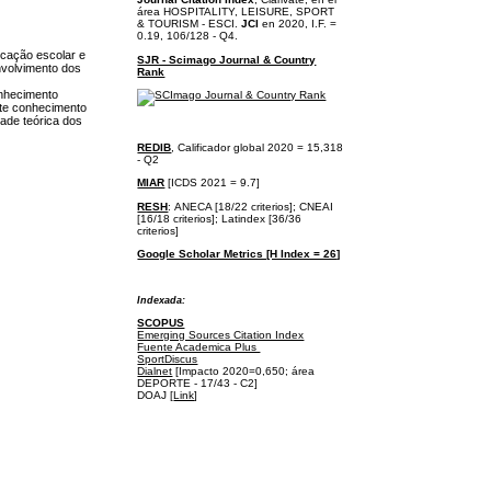
área
HOSPITALITY, LEISURE, SPORT
& TOURISM - ESCI.
JCI
en 2020, I.F. =
0.19, 106/128 - Q4.
ucação escolar e
SJR - Scimago Journal & Country
nvolvimento dos
Rank
onhecimento
este conhecimento
ade teórica dos
REDIB
, Calificador global 2020 = 15,318
- Q2
MIAR
[ICDS 2021 = 9.7]
RESH
:
ANECA [18/22 criterios];
CNEAI
[16/18 criterios];
Latindex [36/36
criterios]
Google Scholar Metrics [H Index = 26]
I
ndexada:
SCOPUS
Emerging Sources Citation Index
Fuente Academica Plus
SportDiscus
Dialnet
[Impacto 2020=0,650; área
DEPORTE - 17/43 - C2]
DOAJ [
Link
]