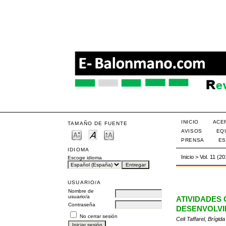
INICIO
ACE
TAMAÑO DE FUENTE
AVISOS
EQ
PRENSA
ES
IDIOMA
Inicio
>
Vol. 11 (2
Escoge idioma
USUARIO/A
Nombre de
usuario/a
ATIVIDADES
Contraseña
DESENVOLVI
No cerrar sesión
Celi Taffarel, Brígida