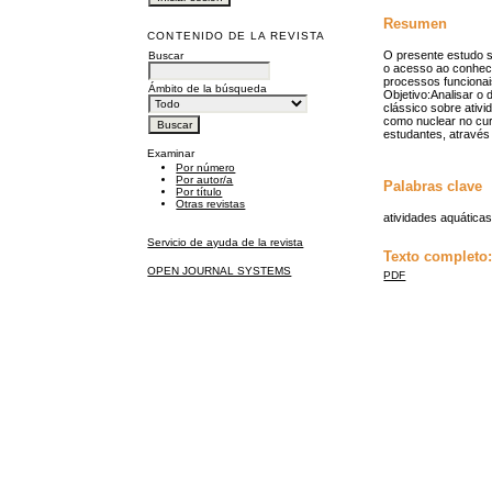
Resumen
CONTENIDO DE LA REVISTA
O presente estudo s
Buscar
o acesso ao conheci
processos funcionai
Ámbito de la búsqueda
Objetivo:Analisar o 
clássico sobre ativ
como nuclear no cur
estudantes, através
Examinar
Por número
Por autor/a
Palabras clave
Por título
Otras revistas
atividades aquáticas
Servicio de ayuda de la revista
Texto completo
OPEN JOURNAL SYSTEMS
PDF