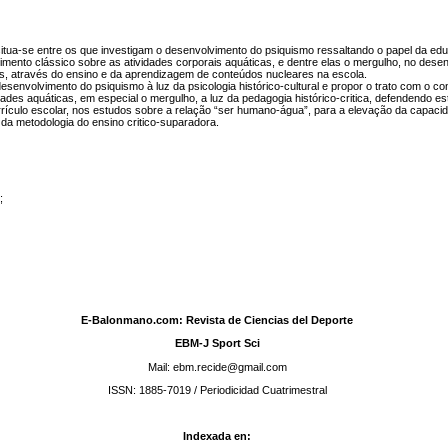
itua-se entre os que investigam o desenvolvimento do psiquismo ressaltando o papel da ed
mento clássico sobre as atividades corporais aquáticas, e dentre elas o mergulho, no dese
s, através do ensino e da aprendizagem de conteúdos nucleares na escola.
desenvolvimento do psiquismo à luz da psicologia histórico-cultural e propor o trato com o c
idades aquáticas, em especial o mergulho, a luz da pedagogia histórico-critica, defendendo 
rículo escolar, nos estudos sobre a relação “ser humano-água”, para a elevação da capacid
 da metodologia do ensino critico-suparadora.
;
:
E-Balonmano.com: Revista de Ciencias del Deporte
EBM-J Sport Sci
Mail: ebm.recide@gmail.com
ISSN: 1885-7019 / Periodicidad Cuatrimestral
Indexada en: