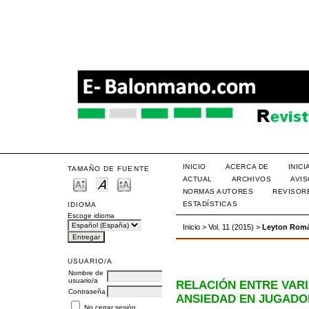
INICIO
ACERCA DE
INIC
TAMAÑO DE FUENTE
ACTUAL
ARCHIVOS
AVI
NORMAS AUTORES
REVISOR
ESTADÍSTICAS
IDIOMA
Escoge idioma
Inicio
>
Vol. 11 (2015)
>
Leyton Rom
USUARIO/A
Nombre de
usuario/a
RELACIÓN ENTRE VAR
Contraseña
ANSIEDAD EN JUGAD
No cerrar sesión