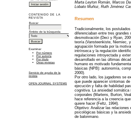
Marta Leyton Román, Marcos Da 
Lobato Muñoz, Ruth Jiménez Ca
CONTENIDO DE LA
Resumen
REVISTA
Buscar
Tradicionalmente, los postulados
Ámbito de la búsqueda
diferenciaban entre tres grandes m
desmotivación (Deci y Ryan, 2000
teoría (Vansteenkiste, Niemiec,
agrupación formada por la motiv
Examinar
intrínseca y la regulación identif
Por número
regulaciones introyectada y exte
Por autor/a
desarrollado en las últimas déc
Por título
Otras revistas
humano es motivado fundamental
básicas (NPB): autonomía, compe
2000).
Servicio de ayuda de la
revista
Por otro lado, los jugadores se e
que puede aparecer síntomas de 
OPEN JOURNAL SYSTEMS
ejecución y falta de habilidad p
cognitiva. La ansiedad somática
corporales (Martens, Burton, Ve
hace referencia a la creencia qu
quiere hacer (Feltz, 1994).
Objetivo: Analizar las relaciones
psicológicas básicas y la ansied
de balonmano.