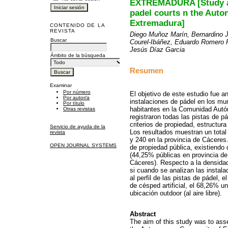
EXTREMADURA [Study abo
padel courts n the Aut
Extremadura]
CONTENIDO DE LA
REVISTA
Diego Muñoz Marín, Bernardino J
Buscar
Courel-Ibáñez, Eduardo Romero Pa
Jesús Díaz Garcia
Ámbito de la búsqueda
Resumen
Examinar
Por número
El objetivo de este estudio fue an
Por autor/a
instalaciones de pádel en los mu
Por título
habitantes en la Comunidad Autó
Otras revistas
registraron todas las pistas de p
criterios de propiedad, estructura
Servicio de ayuda de la
Los resultados muestran un total
revista
y 240 en la provincia de Cácere
OPEN JOURNAL SYSTEMS
de propiedad pública, existiendo
(44,25% públicas en provincia de
Cáceres). Respecto a la densidad 
si cuando se analizan las instal
al perfil de las pistas de pádel,
de césped artificial, el 68,26% u
ubicación outdoor (al aire libre).
Abstract
The aim of this study was to asses