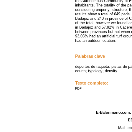
the Autonomous Community of Ex
inhabitants. The totality of the pa
considering property, structure, 
results show a total of 649 padel
Badajoz and 240 in province of Cá
of the total, however we found l
in Badajoz and 57,92% in Cáceres
between provinces but not when co
93,05% had an artificial turf gr
had an outdoor location.
Palabras clave
deportes de raqueta; pistas de pá
courts; typology; density
Texto completo:
PDF
E-Balonmano.com: R
EB
Mail: e