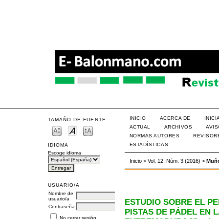
INICIO
ACERCA DE
INIC
TAMAÑO DE FUENTE
ACTUAL
ARCHIVOS
AVI
NORMAS AUTORES
REVISOR
ESTADÍSTICAS
IDIOMA
Escoge idioma
Inicio
>
Vol. 12, Núm. 3 (2016)
>
Muño
USUARIO/A
Nombre de
usuario/a
ESTUDIO SOBRE EL PE
Contraseña
PISTAS DE PÁDEL EN
No cerrar sesión