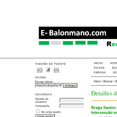
INICIO
ACE
TAMAÑO DE FUENTE
AVISOS
EQ
PRENSA
ES
IDIOMA
Inicio
>
Buscar
>
Escoge idioma
Detalles d
USUARIO/A
Nombre de
usuario/a
Contraseña
Braga Santos 
Intervenção e
No cerrar sesión