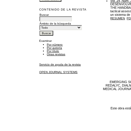
Vol. 14, Núm. 
DESENVOLVIM
THE HANDBALL
CONTENIDO DE LA REVISTA
tactical asses
un sistema de 
Buscar
RESUMEN
PD
Ámbito de la búsqueda
Examinar
Por número
Por autor/a
Por título
Otras revistas
Servicio de ayuda de la revista
OPEN JOURNAL SYSTEMS
EMERGING SO
REDALYC, DIAL
MEDICAL JOURNAL, 
Este obra est