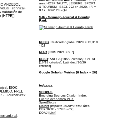
área
HOSPITALITY, LEISURE, SPORT
NO ANDEBOL:
& TOURISM - ESCI.
JCI
en 2020, I.F. =
dual Technical-
0.19, 106/128 - Q4.
y validación de
on (HTPE)]
SJR - Scimago Journal & Country
Rank
REDIB
, Calificador global 2020 = 15,318
- Q2
MIAR
[ICDS 2021 = 9.7]
RESH
:
ANECA [18/22 criterios];
CNEAI
[16/18 criterios];
Latindex [36/36
criterios]
Google Scholar Metrics [H Index = 26]
I
ndexada:
, ISOC,
erios)
DÉMICO, FREE
SCOPUS
S - JournalSeek
Emerging Sources Citation Index
Fuente Academica Plus
SportDiscus
Dialnet
[Impacto 2020=0,650; área
DEPORTE - 17/43 - C2]
DOAJ [
Link
]
ternacional
.