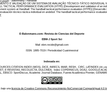
3 (2018)
- Balonmano / Handball
ENTO E VALIDAÇÃO DE UM SISTEMA DE AVALIAÇÃO TÉCNICO-TÁTICO INDIVIDUAL 
 TACTICAL PERFORMANCE EVALUATION (HTPE) [Development and validation of an indivi
sment system at Handball: The handball tactical performance evaluation (HTPE)] [Desarrollo 
evaluación técnico-táctica individual en andebol: The handball tactical performance evaluati
F
E-Balonmano.com: Revista de Ciencias del Deporte
EBM-J Sport Sci
Mail: ebm.recide@gmail.com
ISSN: 1885-7019 / Periodicidad Cuatrimestral
Indexada en:
URCES CITATION INDEX (WOS), DICE, INRECS, MIAR, RESH, CIRC, LATINDEX
(36 crit
NET, E-REVISTAS, RECOLECTA, DULCINEA, Index COPERNICUS, DOAJ, GOOGLE ACA
EBSCO: SportDiscus, Academic Journal Database, Fuente Académica Premier, GENAMIC
á bajo una
licencia de Creative Commons Reconocimiento-NoComercial-CompartirIgual 4.0 In