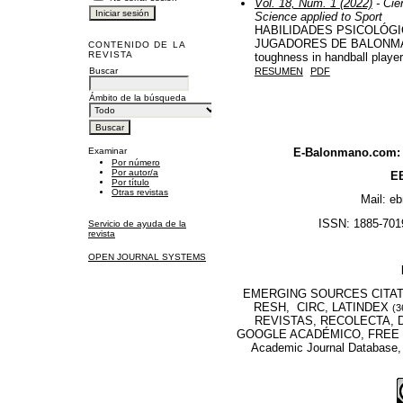
Vol. 18, Núm. 1 (2022)
- Cie
Science applied to Sport
HABILIDADES PSICOLÓGI
JUGADORES DE BALONMANO [
CONTENIDO DE LA
REVISTA
toughness in handball player
Buscar
RESUMEN
PDF
Ámbito de la búsqueda
Examinar
E-Balonmano.com: R
Por número
Por autor/a
EB
Por título
Otras revistas
Mail: e
ISSN: 1885-7019
Servicio de ayuda de la
revista
OPEN JOURNAL SYSTEMS
EMERGING SOURCES CITATI
RESH, CIRC, LATINDEX
(3
REVISTAS, RECOLECTA, D
GOOGLE ACADÉMICO, FREE M
Academic Journal Database