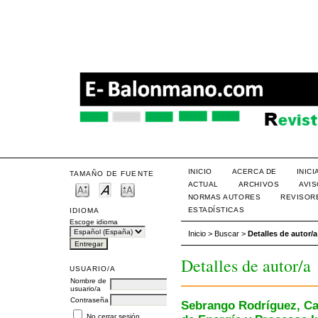
INICIO
ACERCA DE
INIC
TAMAÑO DE FUENTE
ACTUAL
ARCHIVOS
AVI
NORMAS AUTORES
REVISOR
ESTADÍSTICAS
IDIOMA
Escoge idioma
Inicio
>
Buscar
>
Detalles de autor/a
Detalles de autor/a
USUARIO/A
Nombre de
usuario/a
Contraseña
Sebrango Rodríguez, Car
No cerrar sesión