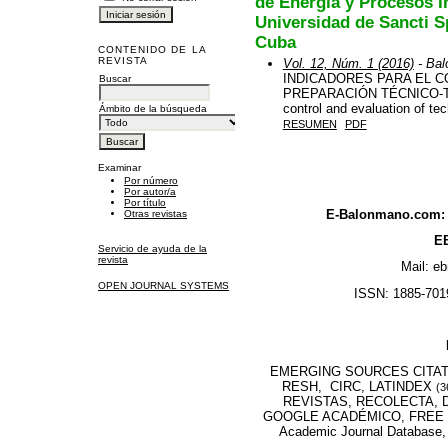
de Energía y Procesos I
Universidad de Sancti S
Cuba
CONTENIDO DE LA
REVISTA
Vol. 12, Núm. 1 (2016)
- Bal
INDICADORES PARA EL C
Buscar
PREPARACIÓN TÉCNICO-TÁ
control and evaluation of tec
Ámbito de la búsqueda
RESUMEN
PDF
Examinar
Por número
Por autor/a
Por título
E-Balonmano.com: R
Otras revistas
EB
Servicio de ayuda de la
revista
Mail: e
OPEN JOURNAL SYSTEMS
ISSN: 1885-7019
EMERGING SOURCES CITATI
RESH, CIRC, LATINDEX
(3
REVISTAS, RECOLECTA, D
GOOGLE ACADÉMICO, FREE M
Academic Journal Database