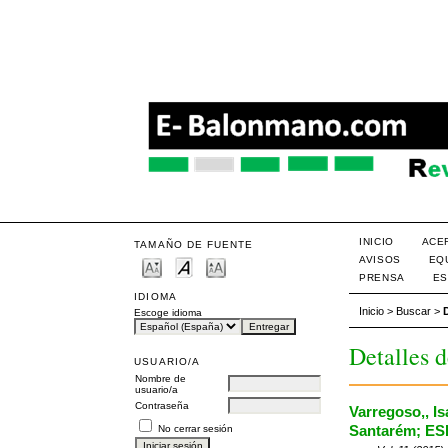
INICIO
ACE
TAMAÑO DE FUENTE
AVISOS
EQ
PRENSA
ES
IDIOMA
Inicio
>
Buscar
>
Escoge idioma
Detalles d
USUARIO/A
Nombre de
usuario/a
Contraseña
Varregoso,, Is
Santarém; ESE
No cerrar sesión