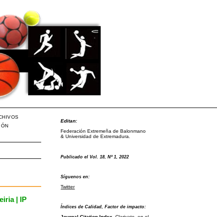
CHIVOS
Editan:
IÓN
Federación Extremeña de Balonmano
& Universidad de Extremadura.
Publicado el Vol. 18, Nº 1, 2022
Síguenos en:
Twitter
iria | IP
Índices de Calidad, Factor de impacto:
Journal Citation Index
, Clarivate, en el