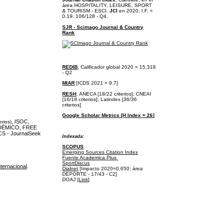
área
HOSPITALITY, LEISURE, SPORT
& TOURISM - ESCI.
JCI
en 2020, I.F. =
0.19, 106/128 - Q4.
SJR - Scimago Journal & Country
Rank
REDIB
, Calificador global 2020 = 15,318
- Q2
MIAR
[ICDS 2021 = 9.7]
RESH
:
ANECA [18/22 criterios];
CNEAI
[16/18 criterios];
Latindex [36/36
criterios]
Google Scholar Metrics [H Index = 26]
, ISOC,
erios)
DÉMICO, FREE
S - JournalSeek
I
ndexada:
SCOPUS
Emerging Sources Citation Index
Fuente Academica Plus
SportDiscus
ternacional
.
Dialnet
[Impacto 2020=0,650; área
DEPORTE - 17/43 - C2]
DOAJ [
Link
]