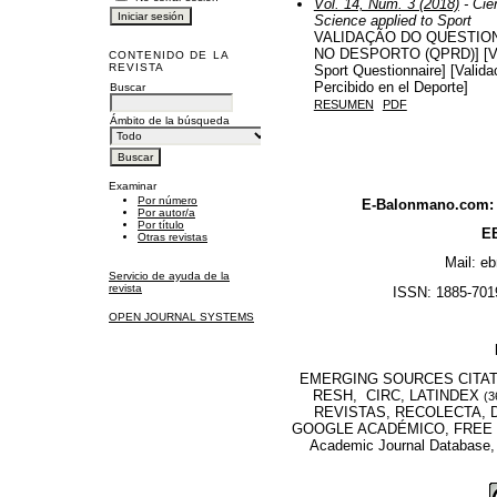
Vol. 14, Núm. 3 (2018)
- Cie
Science applied to Sport
VALIDAÇÃO DO QUESTIO
NO DESPORTO (QPRD)] [Vali
CONTENIDO DE LA
REVISTA
Sport Questionnaire] [Valida
Percibido en el Deporte]
Buscar
RESUMEN
PDF
Ámbito de la búsqueda
Examinar
Por número
E-Balonmano.com: R
Por autor/a
Por título
EB
Otras revistas
Mail: e
Servicio de ayuda de la
revista
ISSN: 1885-7019
OPEN JOURNAL SYSTEMS
EMERGING SOURCES CITATI
RESH, CIRC, LATINDEX
(3
REVISTAS, RECOLECTA, D
GOOGLE ACADÉMICO, FREE M
Academic Journal Database