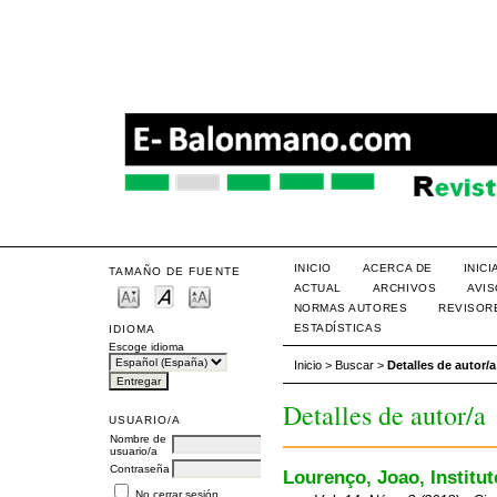
INICIO
ACERCA DE
INIC
TAMAÑO DE FUENTE
ACTUAL
ARCHIVOS
AVI
NORMAS AUTORES
REVISOR
ESTADÍSTICAS
IDIOMA
Escoge idioma
Inicio
>
Buscar
>
Detalles de autor/a
Detalles de autor/a
USUARIO/A
Nombre de
usuario/a
Contraseña
Lourenço, Joao, Institut
No cerrar sesión