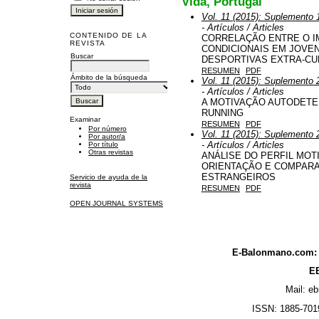
Vida, Portugal
Vol. 11 (2015): Suplemento 1
- Artículos / Articles
CONTENIDO DE LA
CORRELAÇÃO ENTRE O I
REVISTA
CONDICIONAIS EM JOVE
Buscar
DESPORTIVAS EXTRA-CU
RESUMEN
PDF
Ámbito de la búsqueda
Vol. 11 (2015): Suplemento 2
- Artículos / Articles
A MOTIVAÇÃO AUTODETER
RUNNING
Examinar
RESUMEN
PDF
Por número
Vol. 11 (2015): Suplemento 2
Por autor/a
- Artículos / Articles
Por título
Otras revistas
ANÁLISE DO PERFIL MOT
ORIENTAÇÃO E COMPAR
ESTRANGEIROS
Servicio de ayuda de la
revista
RESUMEN
PDF
OPEN JOURNAL SYSTEMS
E-Balonmano.com: R
EB
Mail: e
ISSN: 1885-7019