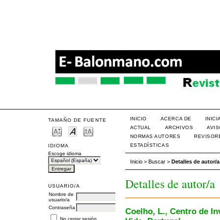
INICIO
ACERCA DE
INIC
TAMAÑO DE FUENTE
ACTUAL
ARCHIVOS
AVI
NORMAS AUTORES
REVISOR
ESTADÍSTICAS
IDIOMA
Escoge idioma
Inicio
>
Buscar
>
Detalles de autor/a
Detalles de autor/a
USUARIO/A
Nombre de
usuario/a
Contraseña
Coelho, L., Centro de I
No cerrar sesión