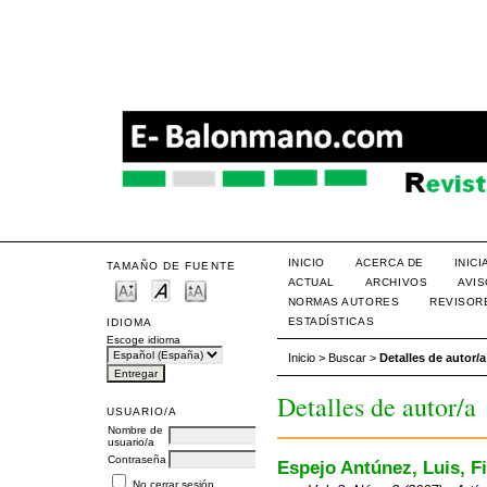
INICIO
ACERCA DE
INIC
TAMAÑO DE FUENTE
ACTUAL
ARCHIVOS
AVI
NORMAS AUTORES
REVISOR
ESTADÍSTICAS
IDIOMA
Escoge idioma
Inicio
>
Buscar
>
Detalles de autor/a
Detalles de autor/a
USUARIO/A
Nombre de
usuario/a
Contraseña
Espejo Antúnez, Luis, F
No cerrar sesión