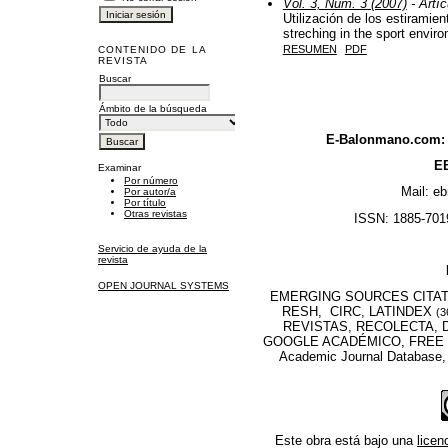
Vol. 3, Núm. 3 (2007)
- Artíc
Utilización de los estiramien
streching in the sport envir
RESUMEN
PDF
CONTENIDO DE LA
REVISTA
Buscar
Ámbito de la búsqueda
E-Balonmano.com: R
EB
Examinar
Por número
Mail: e
Por autor/a
Por título
Otras revistas
ISSN: 1885-7019
Servicio de ayuda de la
revista
OPEN JOURNAL SYSTEMS
EMERGING SOURCES CITATI
RESH, CIRC, LATINDEX
(3
REVISTAS, RECOLECTA, D
GOOGLE ACADÉMICO, FREE M
Academic Journal Database
Este obra está bajo una
lice