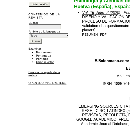
Psicología y Ciencias d
Huelva (España), Españ
Vol. 16, Núm. 2 (2020)
- Ped
CONTENIDO DE LA
DISEÑO Y VALIDACIÓN D
REVISTA
PROCESO DE FORMACIÓN 
Buscar
validation of a questionnaire
players]
Ámbito de la búsqueda
RESUMEN
PDF
Examinar
Por número
Por autor/a
Por título
E-Balonmano.com: R
Otras revistas
EB
Servicio de ayuda de la
revista
Mail: e
OPEN JOURNAL SYSTEMS
ISSN: 1885-7019
EMERGING SOURCES CITATI
RESH, CIRC, LATINDEX
(3
REVISTAS, RECOLECTA, D
GOOGLE ACADÉMICO, FREE M
Academic Journal Database