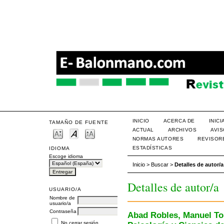
INICIO
ACERCA DE
INIC
TAMAÑO DE FUENTE
ACTUAL
ARCHIVOS
AVI
NORMAS AUTORES
REVISOR
ESTADÍSTICAS
IDIOMA
Escoge idioma
Inicio
>
Buscar
>
Detalles de autor/a
Detalles de autor/a
USUARIO/A
Nombre de
usuario/a
Contraseña
Abad Robles, Manuel To
No cerrar sesión