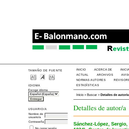
INICIO
ACERCA DE
INIC
TAMAÑO DE FUENTE
ACTUAL
ARCHIVOS
AVI
NORMAS AUTORES
REVISOR
ESTADÍSTICAS
IDIOMA
Escoge idioma
Inicio
>
Buscar
>
Detalles de autor/a
Detalles de autor/a
USUARIO/A
Nombre de
usuario/a
Contraseña
Sánchez-López, Sergio
No cerrar sesión