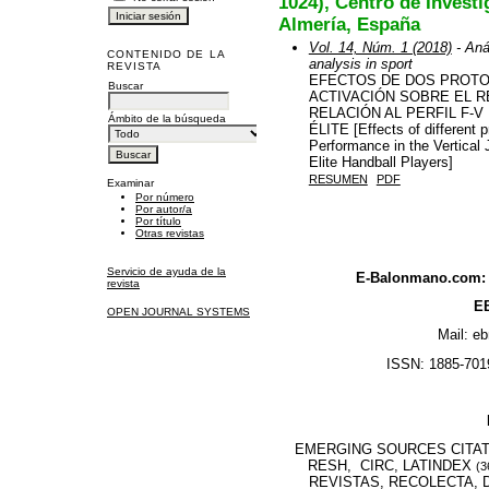
1024), Centro de Invest
Almería, España
Vol. 14, Núm. 1 (2018)
- Aná
CONTENIDO DE LA
analysis in sport
REVISTA
EFECTOS DE DOS PROTO
Buscar
ACTIVACIÓN SOBRE EL R
RELACIÓN AL PERFIL F-
Ámbito de la búsqueda
ÉLITE [Effects of different p
Performance in the Vertical J
Elite Handball Players]
RESUMEN
PDF
Examinar
Por número
Por autor/a
Por título
Otras revistas
Servicio de ayuda de la
E-Balonmano.com: R
revista
EB
OPEN JOURNAL SYSTEMS
Mail: e
ISSN: 1885-7019
EMERGING SOURCES CITATI
RESH, CIRC, LATINDEX
(3
REVISTAS, RECOLECTA, D