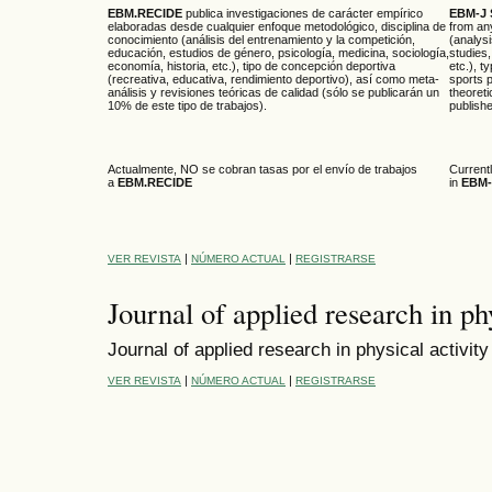
EBM.RECIDE
publica investigaciones de carácter empírico
EBM-J 
elaboradas desde cualquier enfoque metodológico, disciplina de
from an
conocimiento (análisis del entrenamiento y la competición,
(analysi
educación, estudios de género, psicología, medicina, sociología,
studies,
economía, historia, etc.), tipo de concepción deportiva
etc.), t
(recreativa, educativa, rendimiento deportivo), así como meta-
sports 
análisis y revisiones teóricas de calidad (sólo se publicarán un
theoreti
10% de este tipo de trabajos).
publishe
Actualmente, NO se cobran tasas por el envío de trabajos
Currentl
a
EBM.RECIDE
in
EBM-
|
|
VER REVISTA
NÚMERO ACTUAL
REGISTRARSE
Journal of applied research in phy
Journal
of
applied research in
physical activity
|
|
VER REVISTA
NÚMERO ACTUAL
REGISTRARSE