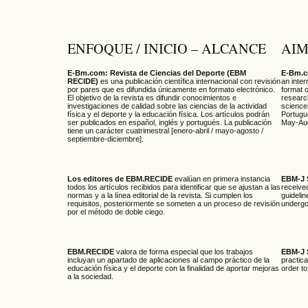
ENFOQUE / INICIO – ALCANCE
AIM
E-Bm.com: Revista de Ciencias del Deporte (
EBM
E-Bm.co
RECIDE
)
es una publicación científica internacional con revisión
an inter
por pares que es difundida únicamente en formato electrónico.
format o
El objetivo de la revista es difundir conocimientos e
research
investigaciones de calidad sobre las ciencias de la actividad
science
física y el deporte y la educación física. Los artículos podrán
Portugue
ser publicados en español, inglés y portugués. La publicación
May-Aug
tiene un carácter cuatrimestral [enero-abril / mayo-agosto /
septiembre-diciembre].
Los editores de EBM.RECIDE
evalúan en primera instancia
EBM-J S
todos los artículos recibidos para identificar que se ajustan a las
received
normas y a la línea editorial de la revista. Si cumplen los
guidelin
requisitos, posteriormente se someten a un proceso de revisión
undergo
por el método de doble ciego.
EBM.RECIDE
valora de forma especial que los trabajos
EBM-J 
incluyan un apartado de aplicaciones al campo práctico de la
practica
educación física y el deporte con la finalidad de aportar mejoras
order to
a la sociedad.