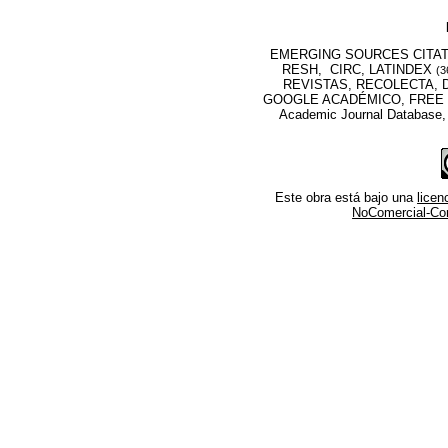
EMERGING SOURCES CITATI
RESH, CIRC, LATINDEX
(3
REVISTAS, RECOLECTA, D
GOOGLE ACADÉMICO, FREE M
Academic Journal Database
Este obra está bajo una
lice
NoComercial-Comp