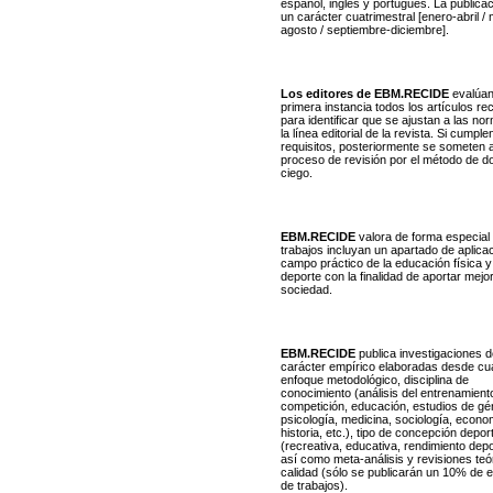
español, inglés y portugués. La publicac
un carácter cuatrimestral [enero-abril /
agosto / septiembre-diciembre].
Los editores de EBM.RECIDE
evalúan
primera instancia todos los artículos re
para identificar que se ajustan a las no
la línea editorial de la revista. Si cumple
requisitos, posteriormente se someten 
proceso de revisión por el método de d
ciego.
EBM.RECIDE
valora de forma especial
trabajos incluyan un apartado de aplica
campo práctico de la educación física y
deporte con la finalidad de aportar mejor
sociedad.
EBM.RECIDE
publica investigaciones d
carácter empírico elaboradas desde cua
enfoque metodológico, disciplina de
conocimiento (análisis del entrenamiento
competición, educación, estudios de gé
psicología, medicina, sociología, econo
historia, etc.), tipo de concepción depor
(recreativa, educativa, rendimiento depo
así como meta-análisis y revisiones teó
calidad (sólo se publicarán un 10% de e
de trabajos).