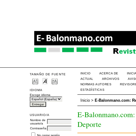
INICIO
ACERCA DE
INIC
TAMAÑO DE FUENTE
ACTUAL
ARCHIVOS
AVI
NORMAS AUTORES
REVISOR
ESTADÍSTICAS
IDIOMA
Escoge idioma
Inicio
>
E-Balonmano.com: Rev
E-Balonmano.com: R
USUARIO/A
Nombre de
Deporte
usuario/a
Contraseña
No cerrar sesión