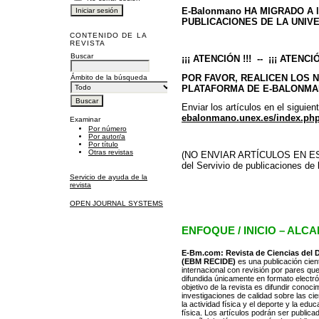
E-Balonmano HA MIGRADO A la
PUBLICACIONES DE LA UNIV
CONTENIDO DE LA
REVISTA
Buscar
¡¡¡ ATENCIÓN !!! --
¡¡¡ ATENCIÓ
POR FAVOR, REALICEN LOS 
Ámbito de la búsqueda
PLATAFORMA DE E-BALONM
Enviar los artículos en el siguien
ebalonmano.unex.es/index.ph
Examinar
Por número
Por autor/a
Por título
Otras revistas
(NO ENVIAR ARTÍCULOS EN ESTA
del Servivio de publicaciones de
Servicio de ayuda de la
revista
OPEN JOURNAL SYSTEMS
ENFOQUE / INICIO – ALC
E-Bm.com: Revista de Ciencias del 
(
EBM RECIDE
)
es una publicación cient
internacional con revisión por pares qu
difundida únicamente en formato electró
objetivo de la revista es difundir conoci
investigaciones de calidad sobre las ci
la actividad física y el deporte y la educ
física. Los artículos podrán ser publica