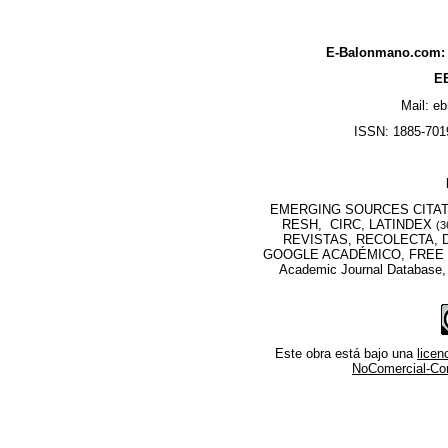
E-Balonmano.com: R
EB
Mail: e
ISSN: 1885-7019
EMERGING SOURCES CITATI
RESH, CIRC, LATINDEX
(3
REVISTAS, RECOLECTA, D
GOOGLE ACADÉMICO, FREE M
Academic Journal Database
Este obra está bajo una
lice
NoComercial-Comp