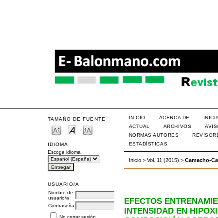
INICIO
ACERCA DE
INIC
TAMAÑO DE FUENTE
ACTUAL
ARCHIVOS
AVI
NORMAS AUTORES
REVISOR
ESTADÍSTICAS
IDIOMA
Escoge idioma
Inicio
>
Vol. 11 (2015)
>
Camacho-Ca
USUARIO/A
Nombre de
usuario/a
EFECTOS ENTRENAMIE
Contraseña
INTENSIDAD EN HIPOXI
No cerrar sesión