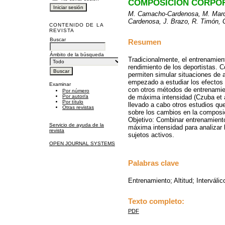
COMPOSICIÓN CORPO
M. Camacho-Cardenosa, M. Marco
Cardenosa, J. Brazo, R. Timón, 
CONTENIDO DE LA
REVISTA
Buscar
Resumen
Ámbito de la búsqueda
Tradicionalmente, el entrenamient
rendimiento de los deportistas. C
permiten simular situaciones de a
empezado a estudiar los efectos
Examinar
con otros métodos de entrenamien
Por número
de máxima intensidad (Czuba et a
Por autor/a
Por título
llevado a cabo otros estudios que
Otras revistas
sobre los cambios en la composic
Objetivo: Combinar entrenamiento
Servicio de ayuda de la
máxima intensidad para analizar 
revista
sujetos activos.
OPEN JOURNAL SYSTEMS
Palabras clave
Entrenamiento; Altitud; Interváli
Texto completo:
PDF