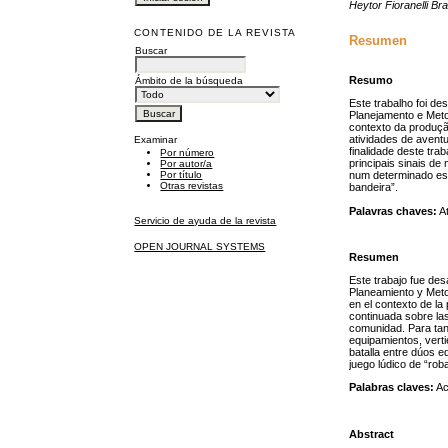
Heytor Fioranelli Br
CONTENIDO DE LA REVISTA
Resumen
Buscar
Resumo
Ámbito de la búsqueda
Este trabalho foi d
Planejamento e Met
contexto da produçã
atividades de avent
Examinar
finalidade deste tra
Por número
principais sinais d
Por autor/a
Por título
num determinado espa
Otras revistas
bandeira”.
Palavras chaves:
At
Servicio de ayuda de la revista
OPEN JOURNAL SYSTEMS
Resumen
Este trabajo fue de
Planeamiento y Meto
en el contexto de la
continuada sobre las
comunidad. Para tanto
equipamientos, verti
batalla entre dúos e
juego lúdico de “rob
Palabras claves:
Ac
Abstract