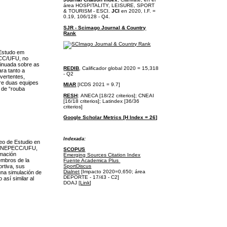
área
HOSPITALITY, LEISURE, SPORT
& TOURISM - ESCI.
JCI
en 2020, I.F. =
0.19, 106/128 - Q4.
SJR - Scimago Journal & Country
Rank
 Estudo em
ECC/UFU, no
tinuada sobre as
REDIB
, Calificador global 2020 = 15,318
ra tanto a
- Q2
 vertentes,
tre duas equipes
MIAR
[ICDS 2021 = 9.7]
o de “rouba
RESH
:
ANECA [18/22 criterios];
CNEAI
[16/18 criterios];
Latindex [36/36
criterios]
Google Scholar Metrics [H Index = 26]
I
ndexada:
eo de Estudio en
G – NEPECC/UFU,
SCOPUS
rmación
Emerging Sources Citation Index
embros de la
Fuente Academica Plus
ortiva, sus
SportDiscus
Dialnet
[Impacto 2020=0,650; área
una simulación de
DEPORTE - 17/43 - C2]
 así similar al
DOAJ [
Link
]