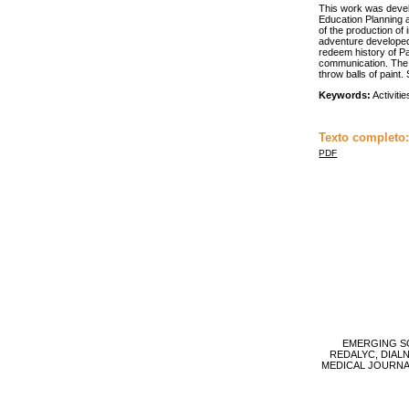
This work was devel
Education Planning 
of the production of 
adventure developed
redeem history of Pai
communication. The P
throw balls of paint. 
Keywords:
Activitie
Texto completo
PDF
EMERGING SO
REDALYC, DIAL
MEDICAL JOURNAL, 