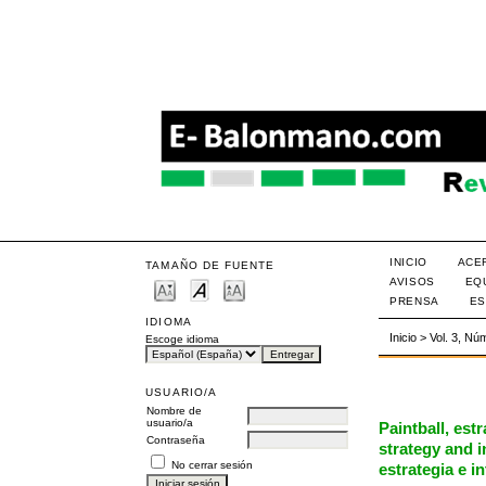
INICIO
ACE
TAMAÑO DE FUENTE
AVISOS
EQ
PRENSA
ES
IDIOMA
Inicio
>
Vol. 3, Nú
Escoge idioma
USUARIO/A
Nombre de
usuario/a
Paintball, estr
Contraseña
strategy and i
No cerrar sesión
estrategia e i