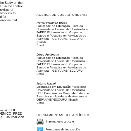
the Study on the
, in the context
ivities of
ork it’s to
ACERCA DE LOS AUTORES/AS
d for
 weapons that
Heytor Fioranelli Braga
Faculdade de Educação Física da
Universidade Federal de Uberlândia –
FAEFI/UFU, membro do Grupo de
Estudo e Pesquisa em Atividades de
Aventura – GEPAA/NEPECC/UFU.
(Brasil)
Brasil
Diogo Furlanetto
Faculdade de Educação Física da
Universidade Federal de Uberlândia –
FAEFI/UFU, membro do Grupo de
Estudo e Pesquisa em Atividades de
Aventura – GEPAA/NEPECC/UFU.
Brasil
Juliano Nazari
Licenciado em Educação Física pela
Universidade Federal de Uberlândia –
UFU; Coordenador Grupo de Estudo e
Pesquisa em Atividade de Aventura –
GEPAA/NEPECC/UFU. (Brasil)
Brasil
, ISOC,
erios)
DÉMICO, FREE
HERRAMIENTAS DEL ARTÍCULO
S - JournalSeek
Imprima este artículo
Metadatos de indexación