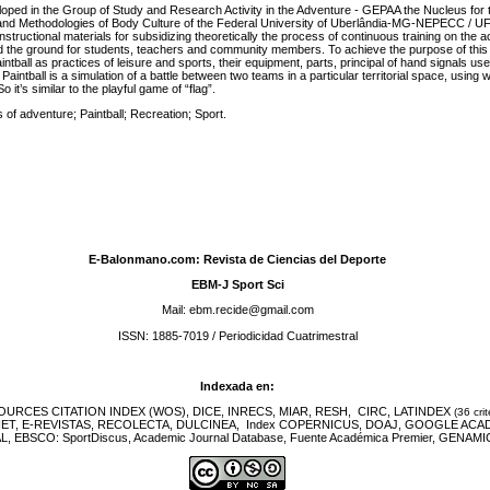
oped in the Group of Study and Research Activity in the Adventure - GEPAA the Nucleus for 
and Methodologies of Body Culture of the Federal University of Uberlândia-MG-NEPECC / UFU
instructional materials for subsidizing theoretically the process of continuous training on the act
 the ground for students, teachers and community members. To achieve the purpose of this w
ntball as practices of leisure and sports, their equipment, parts, principal of hand signals use
aintball is a simulation of a battle between two teams in a particular territorial space, using
So it’s similar to the playful game of “flag”.
s of adventure; Paintball; Recreation; Sport.
:
E-Balonmano.com: Revista de Ciencias del Deporte
EBM-J Sport Sci
Mail: ebm.recide@gmail.com
ISSN: 1885-7019 / Periodicidad Cuatrimestral
Indexada en:
URCES CITATION INDEX (WOS), DICE, INRECS, MIAR, RESH, CIRC, LATINDEX
(36 crit
NET, E-REVISTAS, RECOLECTA, DULCINEA, Index COPERNICUS, DOAJ, GOOGLE ACA
EBSCO: SportDiscus, Academic Journal Database, Fuente Académica Premier, GENAMIC