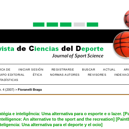
RCA DE
INICIAR SESIÓN
REGISTRARSE
BUSCAR
ACTUAL
AR
UIPO EDITORIAL
ÉTICA
NORMAS AUTORES
REVISORES
INDEXAC
TADÍSTICAS
m. 4 (2007)
>
Fioranelli Braga
atégia e inteligência: Uma alternativa para o esporte e o lazer. [Pa
ntelligence: An alternative to the sport and the recreation] [Paintb
nteligencia: Una alternativa para el deporte y el ocio]