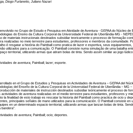
aga, Diogo Furlanetto, Juliano Nazari
esenvolvido no Grupo de Estudo e Pesquisa em Atividade de Aventura - GEPAA do Núcleo de
odologias do Ensino da Cultura Corporal da Universidade Federal de Uberlândia-MG - NEP
o de materiais instrucionais destinados subsidiar teoricamente o processo de formação con
ura realizadas no meio terrestre para estudantes, professores e membros da comunidade. Pa
balho é resgatar a história do Paintball como pratica de lazer e esportiva, seus equipamentos,
e mão utilizados para a comunicação. O Paintball consiste numa simulação de uma batalha en
ço territorial, utilizando armas que atiram bolas de tinta. Sendo assim similar ao jogo lúdic
ividades de aventura; Paintball; lazer; esporte.
sarrollado en el Grupo de Estudios y Pesquisas en Actividades de Aventura – GEPAA del Núcl
dologías del Enseño de la Cultura Corporal de la Universidad Federal de Uberlândia – M
 producción de materiales de instrucción destinados subsidiar teóricamente el proceso de fo
 actividades de aventura realizadas en el medio terrestre para estudiantes, profesores y mi
 la finalidad de esto trabajo es rescatar la historia del Paintball como practica de ocio y dep
entes, principales señales de mano utilizados para la comunicación. O Paintball consiste en 
quipes en un determinado espacio territorial, utilizando armas que lanzan bolas de tinta. Sendo
a bandera”.
tividades de aventura; Paintball; ocio; deportes.