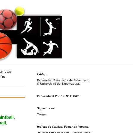
CHIVOS
Editan:
IÓN
Federación Extremeña de Balonmano
& Universidad de Extremadura.
Publicado el Vol. 18, Nº 1, 2022
Síguenos en:
Twitter
intball,
all,
Índices de Calidad, Factor de impacto:
Journal Citation Index
, Clarivate, en el