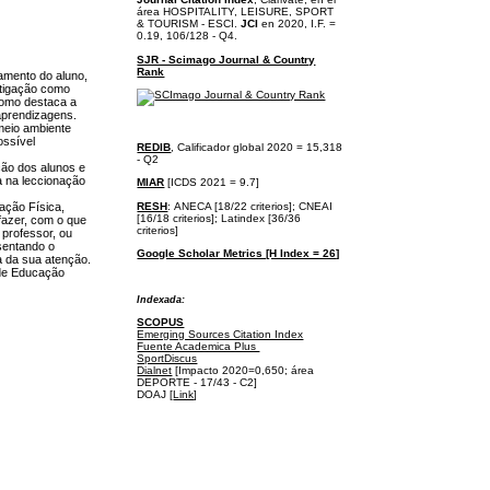
área
HOSPITALITY, LEISURE, SPORT
& TOURISM - ESCI.
JCI
en 2020, I.F. =
0.19, 106/128 - Q4.
SJR - Scimago Journal & Country
Rank
samento do aluno,
stigação como
como destaca a
aprendizagens.
meio ambiente
ossível
REDIB
, Calificador global 2020 = 15,318
- Q2
ção dos alunos e
a na leccionação
MIAR
[ICDS 2021 = 9.7]
RESH
:
ANECA [18/22 criterios];
CNEAI
ação Física,
[16/18 criterios];
Latindex [36/36
fazer, com o que
criterios]
 professor, ou
esentando o
Google Scholar Metrics [H Index = 26]
a da sua atenção.
a de Educação
I
ndexada:
SCOPUS
Emerging Sources Citation Index
Fuente Academica Plus
SportDiscus
Dialnet
[Impacto 2020=0,650; área
DEPORTE - 17/43 - C2]
DOAJ [
Link
]