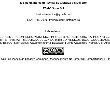
E-Balonmano.com: Revista de Ciencias del Deporte
EBM-J Sport Sci
Mail: ebm.recide@gmail.com
ISSN: 1885-7019 / Periodicidad Cuatrimestral
Indexada en:
URCES CITATION INDEX (WOS), DICE, INRECS, MIAR, RESH, CIRC, LATINDEX
(36 crit
NET, E-REVISTAS, RECOLECTA, DULCINEA, Index COPERNICUS, DOAJ, GOOGLE ACA
EBSCO: SportDiscus, Academic Journal Database, Fuente Académica Premier, GENAMIC
á bajo una
licencia de Creative Commons Reconocimiento-NoComercial-CompartirIgual 4.0 In