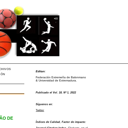
CHIVOS
Editan:
IÓN
Federación Extremeña de Balonmano
& Universidad de Extremadura.
Publicado el Vol. 18, Nº 1, 2022
Síguenos en:
Twitter
ÇÃO DE
Índices de Calidad, Factor de impacto:
Journal Citation Index
, Clarivate, en el