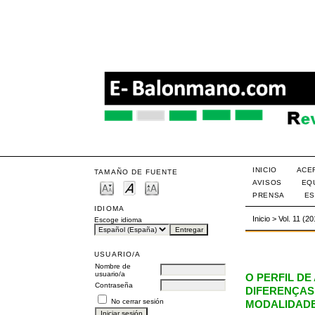
INICIO
ACE
TAMAÑO DE FUENTE
AVISOS
EQ
PRENSA
ES
IDIOMA
Inicio
>
Vol. 11 (2
Escoge idioma
USUARIO/A
Nombre de
usuario/a
O PERFIL D
Contraseña
DIFERENÇAS
No cerrar sesión
MODALIDADE