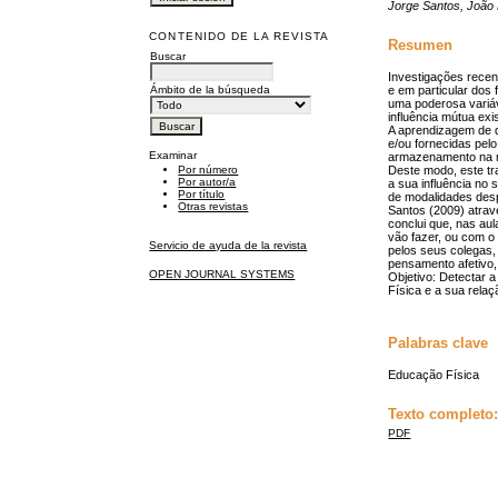
Jorge Santos, João 
CONTENIDO DE LA REVISTA
Resumen
Buscar
Investigações recen
Ámbito de la búsqueda
e em particular dos
uma poderosa variáv
influência mútua ex
A aprendizagem de q
e/ou fornecidas pelo
Examinar
armazenamento na m
Deste modo, este tr
Por número
Por autor/a
a sua influência no 
Por título
de modalidades despo
Otras revistas
Santos (2009) atrav
conclui que, nas au
vão fazer, ou com o
Servicio de ayuda de la revista
pelos seus colegas,
pensamento afetivo,
OPEN JOURNAL SYSTEMS
Objetivo: Detectar a
Física e a sua relaç
Palabras clave
Educação Física
Texto completo
PDF