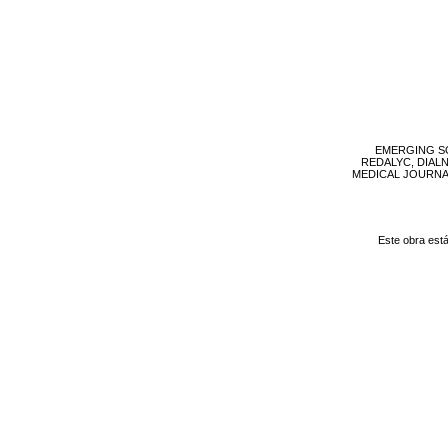
EMERGING SO
REDALYC, DIAL
MEDICAL JOURNAL, 
Este obra est