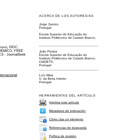
ACERCA DE LOS AUTORES/AS
Jorge Santos
Portugal
Escola Superior de Educação do
Instituto Politécnico de Castelo Branco,
, ISOC,
erios)
DÉMICO, FREE
João Petrica
S - JournalSeek
Escola Superior de Educação do
Instituto Politécnico de Castelo Branco,
CI&DETS;
Portugal
ternacional
.
Luís Maia
U. da Beira Interior
Portugal
HERRAMIENTAS DEL ARTÍCULO
Imprima este artículo
Metadatos de indexación
Cómo citar un elemento
Referencias de búsqueda
Política de revisión