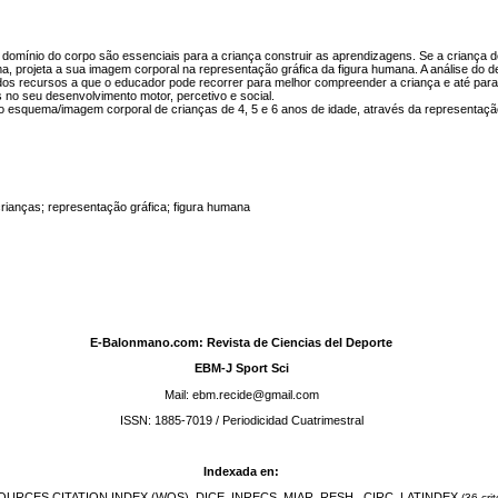
domínio do corpo são essenciais para a criança construir as aprendizagens. Se a criança 
, projeta a sua imagem corporal na representação gráfica da figura humana. A análise do d
os recursos a que o educador pode recorrer para melhor compreender a criança e até par
s no seu desenvolvimento motor, percetivo e social.
o esquema/imagem corporal de crianças de 4, 5 e 6 anos de idade, através da representaçã
rianças; representação gráfica; figura humana
:
E-Balonmano.com: Revista de Ciencias del Deporte
EBM-J Sport Sci
Mail: ebm.recide@gmail.com
ISSN: 1885-7019 / Periodicidad Cuatrimestral
Indexada en:
URCES CITATION INDEX (WOS), DICE, INRECS, MIAR, RESH, CIRC, LATINDEX
(36 crit