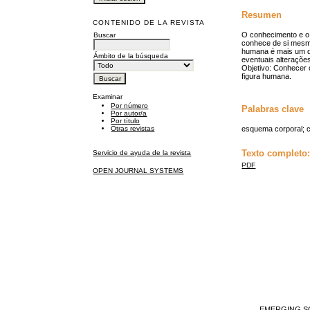
Resumen
CONTENIDO DE LA REVISTA
O conhecimento e o 
Buscar
conhece de si mesma
humana é mais um d
Ámbito de la búsqueda
eventuais alteraçõe
Objetivo: Conhecer 
figura humana.
Examinar
Por número
Palabras clave
Por autor/a
Por título
Otras revistas
esquema corporal; c
Texto completo
Servicio de ayuda de la revista
PDF
OPEN JOURNAL SYSTEMS
EMERGING SO