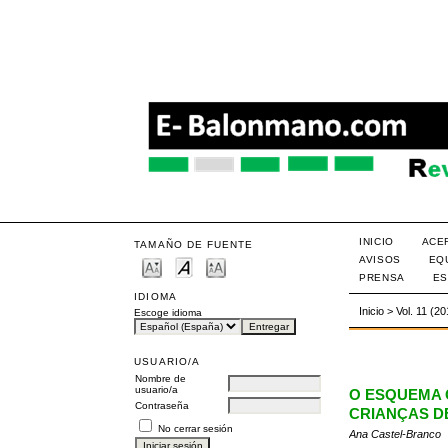
INICIO
ACE
TAMAÑO DE FUENTE
AVISOS
EQ
PRENSA
ES
IDIOMA
Inicio
>
Vol. 11 (2
Escoge idioma
USUARIO/A
Nombre de
usuario/a
O ESQUEMA 
Contraseña
CRIANÇAS DE
No cerrar sesión
Ana Castel-Branco