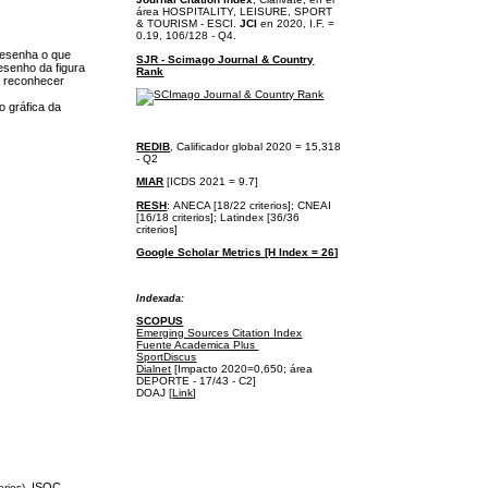
área
HOSPITALITY, LEISURE, SPORT
& TOURISM - ESCI.
JCI
en 2020, I.F. =
0.19, 106/128 - Q4.
desenha o que
SJR - Scimago Journal & Country
esenho da figura
Rank
a reconhecer
o gráfica da
REDIB
, Calificador global 2020 = 15,318
- Q2
MIAR
[ICDS 2021 = 9.7]
RESH
:
ANECA [18/22 criterios];
CNEAI
[16/18 criterios];
Latindex [36/36
criterios]
Google Scholar Metrics [H Index = 26]
I
ndexada:
SCOPUS
Emerging Sources Citation Index
Fuente Academica Plus
SportDiscus
Dialnet
[Impacto 2020=0,650; área
DEPORTE - 17/43 - C2]
DOAJ [
Link
]
, ISOC,
erios)