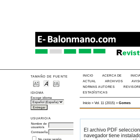
INICIO
ACERCA DE
INIC
TAMAÑO DE FUENTE
ACTUAL
ARCHIVOS
AVI
NORMAS AUTORES
REVISOR
ESTADÍSTICAS
IDIOMA
Escoge idioma
Inicio
>
Vol. 11 (2015)
>
Gomes
USUARIO/A
Nombre de
usuario/a
El archivo PDF seleccion
Contraseña
navegador tiene instalad
No cerrar sesión