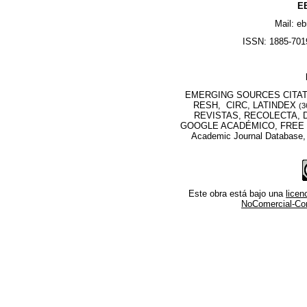
EB
Mail: e
ISSN: 1885-7019
EMERGING SOURCES CITATI
RESH, CIRC, LATINDEX
(3
REVISTAS, RECOLECTA, D
GOOGLE ACADÉMICO, FREE M
Academic Journal Database
Este obra está bajo una
lice
NoComercial-Comp