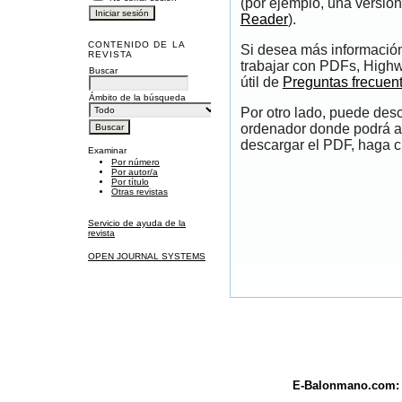
(por ejemplo, una versión
Reader
).
CONTENIDO DE LA
Si desea más información
REVISTA
trabajar con PDFs, Highw
Buscar
útil de
Preguntas frecuen
Ámbito de la búsqueda
Por otro lado, puede des
ordenador donde podrá ab
descargar el PDF, haga cl
Examinar
Por número
Por autor/a
Por título
Otras revistas
Servicio de ayuda de la
revista
OPEN JOURNAL SYSTEMS
E-Balonmano.com: R