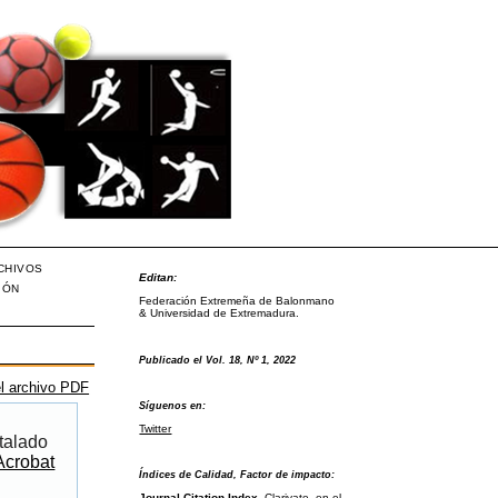
CHIVOS
Editan:
IÓN
Federación Extremeña de Balonmano
& Universidad de Extremadura.
Publicado el Vol. 18, Nº 1, 2022
l archivo PDF
Síguenos en:
Twitter
talado
Acrobat
Índices de Calidad, Factor de impacto:
Journal Citation Index
, Clarivate, en el