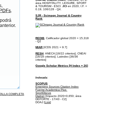
área
HOSPITALITY, LEISURE, SPORT
s,
& TOURISM - ESCI.
JCI
en 2020, I.F. =
0.19, 106/128 - Q4.
 PDFs
.
SJR - Scimago Journal & Country
Rank
 podrá
anterior.
REDIB
, Calificador global 2020 = 15,318
- Q2
MIAR
[ICDS 2021 = 9.7]
RESH
:
ANECA [18/22 criterios];
CNEAI
[16/18 criterios];
Latindex [36/36
criterios]
Google Scholar Metrics [H Index = 26]
I
ndexada:
SCOPUS
Emerging Sources Citation Index
Fuente Academica Plus
SportDiscus
TALLA COMPLETA
Dialnet
[Impacto 2020=0,650; área
DEPORTE - 17/43 - C2]
DOAJ [
Link
]