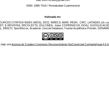
ISSN: 1885-7019 / Periodicidad Cuatrimestral
Indexada en:
URCES CITATION INDEX (WOS), DICE, INRECS, MIAR, RESH, CIRC, LATINDEX
(36 crit
NET, E-REVISTAS, RECOLECTA, DULCINEA, Index COPERNICUS, DOAJ, GOOGLE ACA
EBSCO: SportDiscus, Academic Journal Database, Fuente Académica Premier, GENAMIC
á bajo una
licencia de Creative Commons Reconocimiento-NoComercial-CompartirIgual 4.0 In