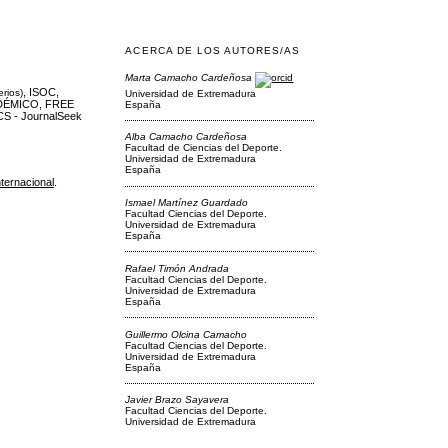
ACERCA DE LOS AUTORES/AS
Marta Camacho Cardeñosa
, ISOC,
erios)
Universidad de Extremadura
DÉMICO, FREE
España
S - JournalSeek
Alba Camacho Cardeñosa
Facultad de Ciencias del Deporte.
Universidad de Extremadura
España
ternacional
.
Ismael Martínez Guardado
Facultad Ciencias del Deporte.
Universidad de Extremadura
España
Rafael Timón Andrada
Facultad Ciencias del Deporte.
Universidad de Extremadura
España
Guillermo Olcina Camacho
Facultad Ciencias del Deporte.
Universidad de Extremadura
España
Javier Brazo Sayavera
Facultad Ciencias del Deporte.
Universidad de Extremadura