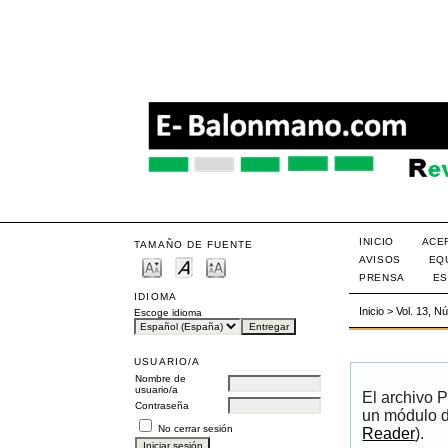
INICIO
ACE
TAMAÑO DE FUENTE
AVISOS
EQ
PRENSA
ES
IDIOMA
Inicio
>
Vol. 13, N
Escoge idioma
USUARIO/A
Nombre de
usuario/a
El archivo 
Contraseña
un módulo d
No cerrar sesión
Reader
).