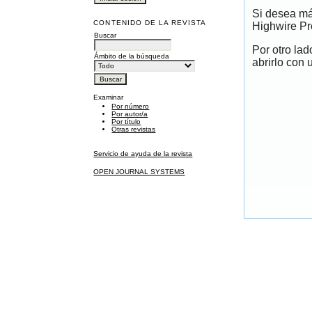
Si desea má
CONTENIDO DE LA REVISTA
Highwire Pr
Buscar
Por otro la
Ámbito de la búsqueda
abrirlo con 
Examinar
Por número
Por autor/a
Por título
Otras revistas
Servicio de ayuda de la revista
OPEN JOURNAL SYSTEMS