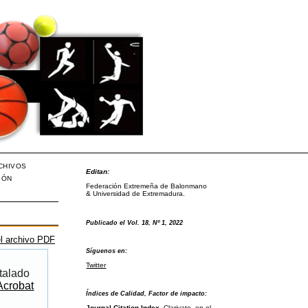
CHIVOS
Editan:
IÓN
Federación Extremeña de Balonmano
& Universidad de Extremadura.
Publicado el Vol. 18, Nº 1, 2022
l archivo PDF
Síguenos en:
Twitter
talado
Acrobat
Índices de Calidad, Factor de impacto:
Journal Citation Index
, Clarivate, en el