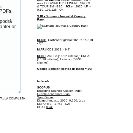
área
HOSPITALITY, LEISURE, SPORT
s,
& TOURISM - ESCI.
JCI
en 2020, I.F. =
0.19, 106/128 - Q4.
 PDFs
.
SJR - Scimago Journal & Country
Rank
 podrá
anterior.
REDIB
, Calificador global 2020 = 15,318
- Q2
MIAR
[ICDS 2021 = 9.7]
RESH
:
ANECA [18/22 criterios];
CNEAI
[16/18 criterios];
Latindex [36/36
criterios]
Google Scholar Metrics [H Index = 26]
I
ndexada:
SCOPUS
Emerging Sources Citation Index
Fuente Academica Plus
SportDiscus
TALLA COMPLETA
Dialnet
[Impacto 2020=0,650; área
DEPORTE - 17/43 - C2]
DOAJ [
Link
]