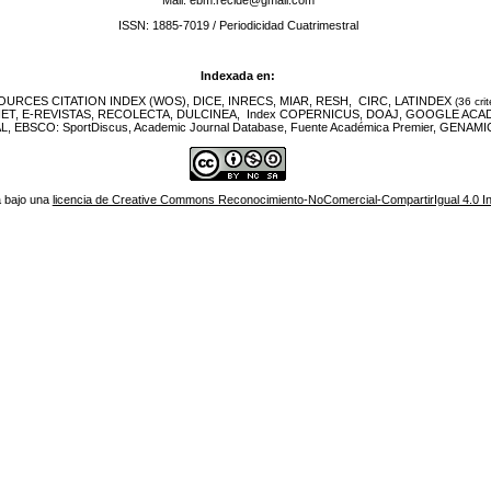
ISSN: 1885-7019 / Periodicidad Cuatrimestral
Indexada en:
URCES CITATION INDEX (WOS), DICE, INRECS, MIAR, RESH, CIRC, LATINDEX
(36 crit
NET, E-REVISTAS, RECOLECTA, DULCINEA, Index COPERNICUS, DOAJ, GOOGLE ACA
EBSCO: SportDiscus, Academic Journal Database, Fuente Académica Premier, GENAMIC
á bajo una
licencia de Creative Commons Reconocimiento-NoComercial-CompartirIgual 4.0 In