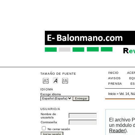
INICIO
ACE
TAMAÑO DE FUENTE
AVISOS
EQ
PRENSA
ES
IDIOMA
Inicio
>
Vol. 14, N
Escoge idioma
USUARIO/A
Nombre de
usuario/a
El archivo 
Contraseña
un módulo d
No cerrar sesión
Reader
).