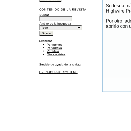
Si desea má
CONTENIDO DE LA REVISTA
Highwire Pr
Buscar
Por otro la
Ámbito de la búsqueda
abrirlo con 
Examinar
Por número
Por autor/a
Por título
Otras revistas
Servicio de ayuda de la revista
OPEN JOURNAL SYSTEMS