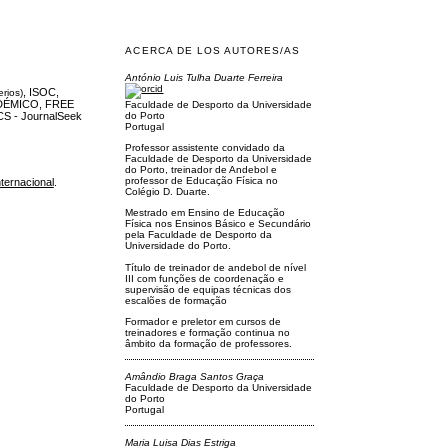
ACERCA DE LOS AUTORES/AS
António Luis Tulha Duarte Ferreira
, ISOC,
erios)
DÉMICO, FREE
Faculdade de Desporto da Universidade
do Porto
S - JournalSeek
Portugal
Professor assistente convidado da
Faculdade de Desporto da Universidade
do Porto, treinador de Andebol e
professor de Educação Física no
ternacional
.
Colégio D. Duarte.
Mestrado em Ensino de Educação
Física nos Ensinos Básico e Secundário
pela Faculdade de Desporto da
Universidade do Porto.
Título de treinador de andebol de nível
III com funções de coordenação e
supervisão de equipas técnicas dos
escalões de formação
Formador e preletor em cursos de
treinadores e formação continua no
âmbito da formação de professores.
Amândio Braga Santos Graça
Faculdade de Desporto da Universidade
do Porto
Portugal
Maria Luisa Dias Estriga