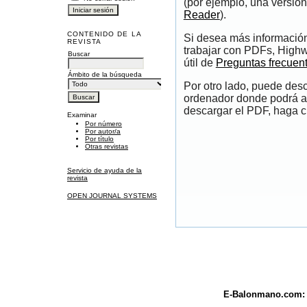
(por ejemplo, una versión
Reader
).
CONTENIDO DE LA
Si desea más información
REVISTA
trabajar con PDFs, Highw
Buscar
útil de
Preguntas frecuen
Ámbito de la búsqueda
Por otro lado, puede des
ordenador donde podrá ab
descargar el PDF, haga cl
Examinar
Por número
Por autor/a
Por título
Otras revistas
Servicio de ayuda de la
revista
OPEN JOURNAL SYSTEMS
E-Balonmano.com: R