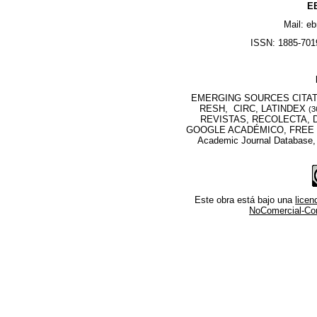
EB
Mail: e
ISSN: 1885-7019
EMERGING SOURCES CITATI
RESH, CIRC, LATINDEX
(3
REVISTAS, RECOLECTA, D
GOOGLE ACADÉMICO, FREE M
Academic Journal Database
Este obra está bajo una
lice
NoComercial-Comp