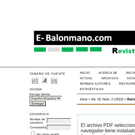
INICIO
ACERCA DE
INIC
TAMAÑO DE FUENTE
ACTUAL
ARCHIVOS
AVI
NORMAS AUTORES
REVISOR
ESTADÍSTICAS
IDIOMA
Escoge idioma
Inicio
>
Vol. 18, Núm. 2 (2022)
>
Bati
USUARIO/A
Nombre de
usuario/a
El archivo PDF seleccion
Contraseña
navegador tiene instalad
No cerrar sesión