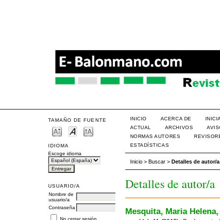
INICIO
ACERCA DE
INIC
TAMAÑO DE FUENTE
ACTUAL
ARCHIVOS
AVI
NORMAS AUTORES
REVISOR
ESTADÍSTICAS
IDIOMA
Escoge idioma
Inicio
>
Buscar
>
Detalles de autor/a
Detalles de autor/a
USUARIO/A
Nombre de
usuario/a
Contraseña
Mesquita, Maria Helena,
No cerrar sesión