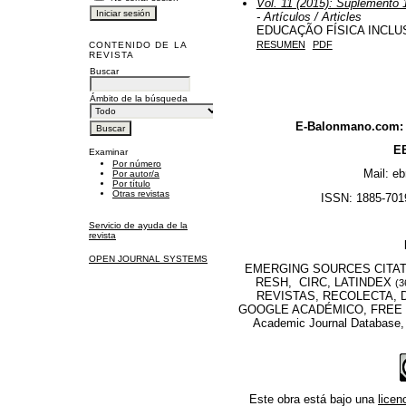
Vol. 11 (2015): Suplemento 1
- Artículos / Articles
EDUCAÇÃO FÍSICA INCL
RESUMEN
PDF
CONTENIDO DE LA
REVISTA
Buscar
Ámbito de la búsqueda
E-Balonmano.com: R
EB
Examinar
Por número
Mail: e
Por autor/a
Por título
Otras revistas
ISSN: 1885-7019
Servicio de ayuda de la
revista
OPEN JOURNAL SYSTEMS
EMERGING SOURCES CITATI
RESH, CIRC, LATINDEX
(3
REVISTAS, RECOLECTA, D
GOOGLE ACADÉMICO, FREE M
Academic Journal Database
Este obra está bajo una
lice