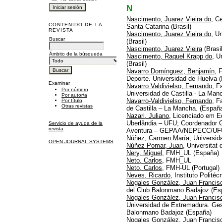
N
Nascimento, Juarez Vieira do
, C
CONTENIDO DE LA
Santa Catarina (Brasil)
REVISTA
Nascimento, Juarez Vieira do
, U
Buscar
(Brasil)
Nascimento, Juarez Vieira
(Brasil
Ámbito de la búsqueda
Nascimento, Raquel Krapp do
, U
(Brasil)
Navarro Domínguez, Benjamín
, 
Deporte. Universidad de Huelva 
Examinar
Navarro Valdivielso, Fernando
, F
Por número
Universidad de Castilla - La Man
Por autor/a
Navarro-Valdivielso, Fernando
, F
Por título
Otras revistas
de Castilla – La Mancha. (Españ
Nazari, Juliano
, Licenciado em E
Uberlândia – UFU; Coordenador 
Servicio de ayuda de la
revista
Aventura – GEPAA/NEPECC/UFU. (
Núñez, Carmen María
, Universi
OPEN JOURNAL SYSTEMS
Núñez Pomar, Juan
, Universitat
Nery, Miguel
, FMH_UL (España)
Neto, Carlos
, FMH_UL
Neto, Carlos
, FMH-UL (Portugal)
Neves, Ricardo
, Instituto Politéc
Nogales González, Juan Francis
del Club Balonmano Badajoz (Es
Nogales González, Juan Francis
Universidad de Extremadura. Gest
Balonmano Badajoz (España)
Nogales González, Juan Francis