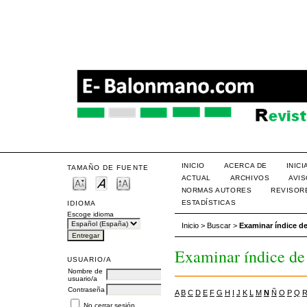
INICIO
ACERCA DE
INIC
TAMAÑO DE FUENTE
ACTUAL
ARCHIVOS
AVI
NORMAS AUTORES
REVISOR
ESTADÍSTICAS
IDIOMA
Escoge idioma
Inicio
>
Buscar
>
Examinar índice de
Examinar índice de 
USUARIO/A
Nombre de
usuario/a
Contraseña
A
B
C
D
E
F
G
H
I
J
K
L
M
N
Ñ
O
P
Q
No cerrar sesión