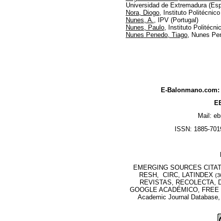
Universidad de Extremadura (Es
Nora, Diogo
, Instituto Politécnic
Nunes, A.
, IPV (Portugal)
Nunes, Paulo
, Instituto Politécn
Nunes Penedo, Tiago
, Nunes Pen
E-Balonmano.com: R
EB
Mail: e
ISSN: 1885-7019
EMERGING SOURCES CITATI
RESH, CIRC, LATINDEX
(3
REVISTAS, RECOLECTA, D
GOOGLE ACADÉMICO, FREE M
Academic Journal Database