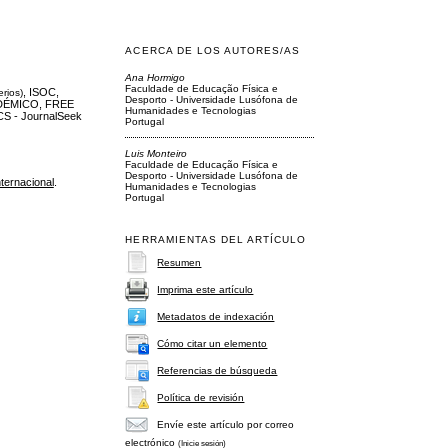
ACERCA DE LOS AUTORES/AS
Ana Hormigo
Faculdade de Educação Física e
, ISOC,
erios)
Desporto - Universidade Lusófona de
DÉMICO, FREE
Humanidades e Tecnologias
S - JournalSeek
Portugal
Luis Monteiro
Faculdade de Educação Física e
Desporto - Universidade Lusófona de
ternacional
.
Humanidades e Tecnologias
Portugal
HERRAMIENTAS DEL ARTÍCULO
Resumen
Imprima este artículo
Metadatos de indexación
Cómo citar un elemento
Referencias de búsqueda
Política de revisión
Envíe este artículo por correo
electrónico
(Inicie sesión)