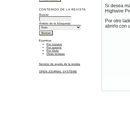
Si desea má
CONTENIDO DE LA REVISTA
Highwire Pr
Buscar
Por otro la
Ámbito de la búsqueda
abrirlo con 
Examinar
Por número
Por autor/a
Por título
Otras revistas
Servicio de ayuda de la revista
OPEN JOURNAL SYSTEMS