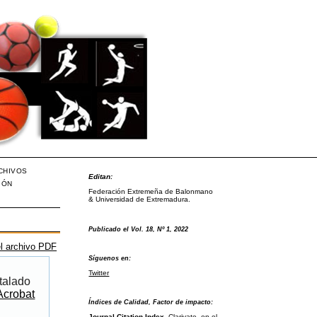
CHIVOS
Editan:
IÓN
Federación Extremeña de Balonmano
& Universidad de Extremadura.
Publicado el Vol. 18, Nº 1, 2022
l archivo PDF
Síguenos en:
Twitter
talado
Acrobat
Índices de Calidad, Factor de impacto:
Journal Citation Index
, Clarivate, en el