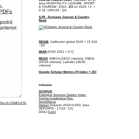
área
HOSPITALITY, LEISURE, SPORT
s,
& TOURISM - ESCI.
JCI
en 2020, I.F. =
0.19, 106/128 - Q4.
 PDFs
.
SJR - Scimago Journal & Country
Rank
 podrá
anterior.
REDIB
, Calificador global 2020 = 15,318
- Q2
MIAR
[ICDS 2021 = 9.7]
RESH
:
ANECA [18/22 criterios];
CNEAI
[16/18 criterios];
Latindex [36/36
criterios]
Google Scholar Metrics [H Index = 26]
I
ndexada:
SCOPUS
Emerging Sources Citation Index
Fuente Academica Plus
SportDiscus
TALLA COMPLETA
Dialnet
[Impacto 2020=0,650; área
DEPORTE - 17/43 - C2]
DOAJ [
Link
]