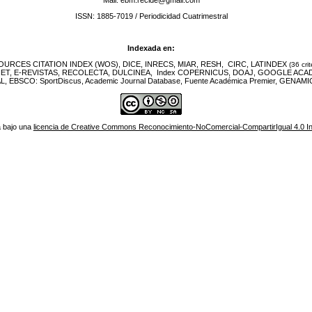
ISSN: 1885-7019 / Periodicidad Cuatrimestral
Indexada en:
URCES CITATION INDEX (WOS), DICE, INRECS, MIAR, RESH, CIRC, LATINDEX
(36 crit
NET, E-REVISTAS, RECOLECTA, DULCINEA, Index COPERNICUS, DOAJ, GOOGLE ACA
EBSCO: SportDiscus, Academic Journal Database, Fuente Académica Premier, GENAMIC
á bajo una
licencia de Creative Commons Reconocimiento-NoComercial-CompartirIgual 4.0 In