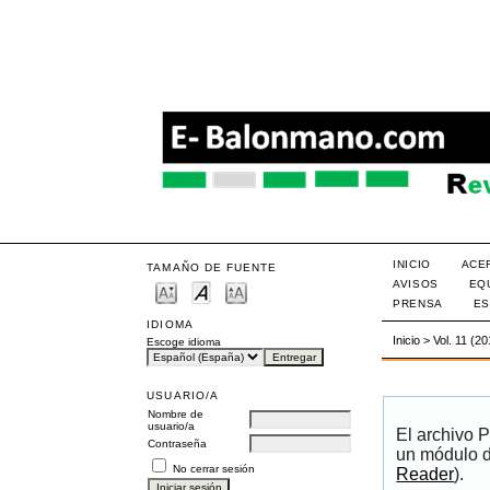
INICIO
ACE
TAMAÑO DE FUENTE
AVISOS
EQ
PRENSA
ES
IDIOMA
Inicio
>
Vol. 11 (2
Escoge idioma
USUARIO/A
Nombre de
usuario/a
El archivo 
Contraseña
un módulo d
No cerrar sesión
Reader
).