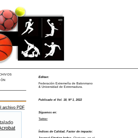
CHIVOS
Editan:
IÓN
Federación Extremeña de Balonmano
& Universidad de Extremadura.
Publicado el Vol. 18, Nº 1, 2022
l archivo PDF
Síguenos en:
Twitter
talado
Acrobat
Índices de Calidad, Factor de impacto:
Journal Citation Index
, Clarivate, en el