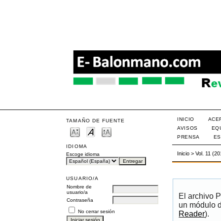
INICIO
ACE
TAMAÑO DE FUENTE
AVISOS
EQ
PRENSA
ES
IDIOMA
Inicio
>
Vol. 11 (2
Escoge idioma
USUARIO/A
Nombre de
usuario/a
El archivo 
Contraseña
un módulo d
No cerrar sesión
Reader
).