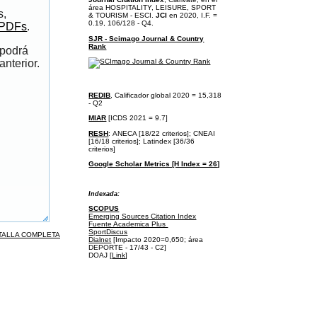
área
HOSPITALITY, LEISURE, SPORT
s,
& TOURISM - ESCI.
JCI
en 2020, I.F. =
0.19, 106/128 - Q4.
 PDFs
.
SJR - Scimago Journal & Country
Rank
 podrá
anterior.
REDIB
, Calificador global 2020 = 15,318
- Q2
MIAR
[ICDS 2021 = 9.7]
RESH
:
ANECA [18/22 criterios];
CNEAI
[16/18 criterios];
Latindex [36/36
criterios]
Google Scholar Metrics [H Index = 26]
I
ndexada:
SCOPUS
Emerging Sources Citation Index
Fuente Academica Plus
SportDiscus
TALLA COMPLETA
Dialnet
[Impacto 2020=0,650; área
DEPORTE - 17/43 - C2]
DOAJ [
Link
]