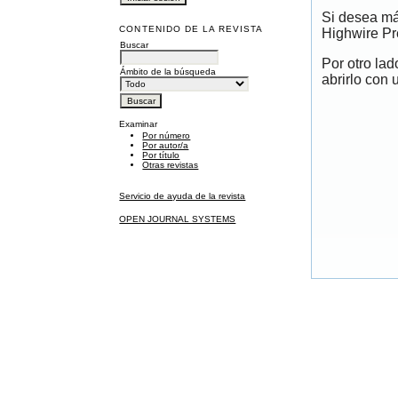
Si desea má
CONTENIDO DE LA REVISTA
Highwire Pr
Buscar
Por otro la
Ámbito de la búsqueda
abrirlo con 
Examinar
Por número
Por autor/a
Por título
Otras revistas
Servicio de ayuda de la revista
OPEN JOURNAL SYSTEMS