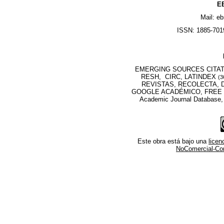
EB
Mail: e
ISSN: 1885-7019
EMERGING SOURCES CITATI
RESH, CIRC, LATINDEX
(3
REVISTAS, RECOLECTA, D
GOOGLE ACADÉMICO, FREE M
Academic Journal Database
Este obra está bajo una
lice
NoComercial-Comp