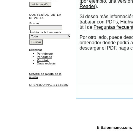
(por ejemplo, una versión
Reader
).
CONTENIDO DE LA
Si desea más información
REVISTA
trabajar con PDFs, Highw
Buscar
útil de
Preguntas frecuen
Ámbito de la búsqueda
Por otro lado, puede des
ordenador donde podrá ab
descargar el PDF, haga cl
Examinar
Por número
Por autor/a
Por título
Otras revistas
Servicio de ayuda de la
revista
OPEN JOURNAL SYSTEMS
E-Balonmano.com: R