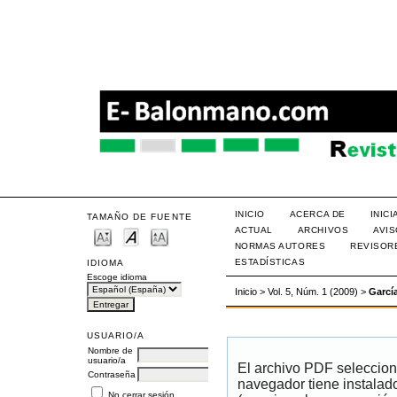
INICIO
ACERCA DE
INIC
TAMAÑO DE FUENTE
ACTUAL
ARCHIVOS
AVI
NORMAS AUTORES
REVISOR
ESTADÍSTICAS
IDIOMA
Escoge idioma
Inicio
>
Vol. 5, Núm. 1 (2009)
>
Garcí
USUARIO/A
Nombre de
usuario/a
El archivo PDF seleccion
Contraseña
navegador tiene instalad
No cerrar sesión