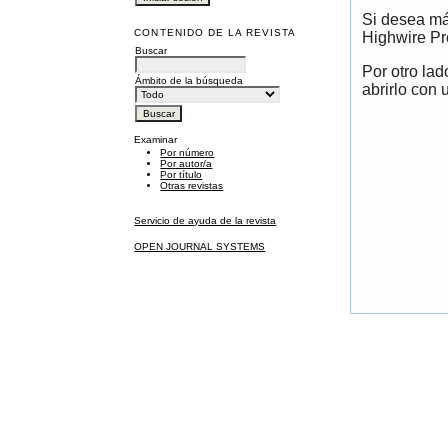
Si desea má
CONTENIDO DE LA REVISTA
Highwire Pr
Buscar
Por otro la
Ámbito de la búsqueda
abrirlo con 
Examinar
Por número
Por autor/a
Por título
Otras revistas
Servicio de ayuda de la revista
OPEN JOURNAL SYSTEMS