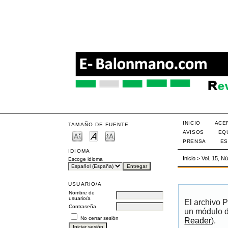
INICIO
ACE
TAMAÑO DE FUENTE
AVISOS
EQ
PRENSA
ES
IDIOMA
Inicio
>
Vol. 15, N
Escoge idioma
USUARIO/A
Nombre de
usuario/a
El archivo 
Contraseña
un módulo d
No cerrar sesión
Reader
).