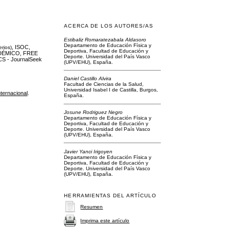
ACERCA DE LOS AUTORES/AS
Estibaliz Romaratezabala Aldasoro
Departamento de Educación Física y
, ISOC,
erios)
Deportiva, Facultad de Educación y
DÉMICO, FREE
Deporte. Universidad del País Vasco
S - JournalSeek
(UPV/EHU), España.
Daniel Castillo Alvira
Facultad de Ciencias de la Salud,
Universidad Isabel I de Castilla, Burgos,
ternacional
.
España.
Josune Rodriguez Negro
Departamento de Educación Física y
Deportiva, Facultad de Educación y
Deporte. Universidad del País Vasco
(UPV/EHU), España.
Javier Yanci Irigoyen
Departamento de Educación Física y
Deportiva, Facultad de Educación y
Deporte. Universidad del País Vasco
(UPV/EHU), España.
HERRAMIENTAS DEL ARTÍCULO
Resumen
Imprima este artículo