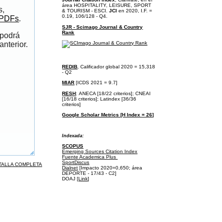
área
HOSPITALITY, LEISURE, SPORT
s,
& TOURISM - ESCI.
JCI
en 2020, I.F. =
0.19, 106/128 - Q4.
 PDFs
.
SJR - Scimago Journal & Country
Rank
 podrá
anterior.
REDIB
, Calificador global 2020 = 15,318
- Q2
MIAR
[ICDS 2021 = 9.7]
RESH
:
ANECA [18/22 criterios];
CNEAI
[16/18 criterios];
Latindex [36/36
criterios]
Google Scholar Metrics [H Index = 26]
I
ndexada:
SCOPUS
Emerging Sources Citation Index
Fuente Academica Plus
SportDiscus
TALLA COMPLETA
Dialnet
[Impacto 2020=0,650; área
DEPORTE - 17/43 - C2]
DOAJ [
Link
]