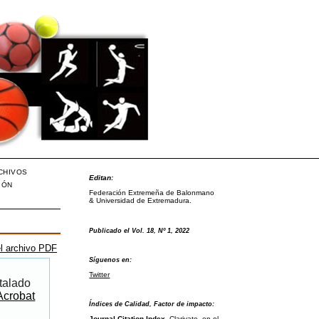
CHIVOS
Editan:
IÓN
Federación Extremeña de Balonmano
& Universidad de Extremadura.
Publicado el Vol. 18, Nº 1, 2022
l archivo PDF
Síguenos en:
Twitter
talado
Acrobat
Índices de Calidad, Factor de impacto:
Journal Citation Index
, Clarivate, en el