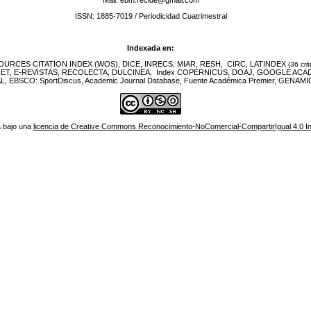
ISSN: 1885-7019 / Periodicidad Cuatrimestral
Indexada en:
URCES CITATION INDEX (WOS), DICE, INRECS, MIAR, RESH, CIRC, LATINDEX
(36 crit
NET, E-REVISTAS, RECOLECTA, DULCINEA, Index COPERNICUS, DOAJ, GOOGLE ACA
EBSCO: SportDiscus, Academic Journal Database, Fuente Académica Premier, GENAMIC
á bajo una
licencia de Creative Commons Reconocimiento-NoComercial-CompartirIgual 4.0 In